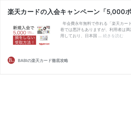
楽天カードの入会キャンペーン「5,000
年会費永年無料で作れる「楽天カード
巷では悪評もありますが、利用者は満足
楽
用しており、日本国 …
続きを読む
天
カ
ー
ド
BABIの楽天カード徹底攻略
の
入
会
キ
ャ
ン
ペ
ー
ン
「5,
ポ